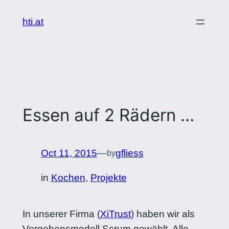
Skip
hti.at
to
content
Essen auf 2 Rädern …
Oct 11, 2015
—
gfliess
by
in
Kochen
, 
Projekte
In unserer Firma (
XiTrust
) haben wir als
Vorgehensmodell Scrum gewählt. Alle