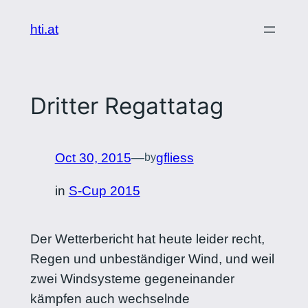
Skip
hti.at
to
content
Dritter Regattatag
Oct 30, 2015
—
gfliess
by
in
S-Cup 2015
Der Wetterbericht hat heute leider recht,
Regen und unbeständiger Wind, und weil
zwei Windsysteme gegeneinander
kämpfen auch wechselnde